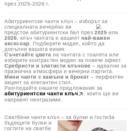
през 2025-2026 г.
Абитуриентски чанти клъч – изборът за
специалната вечер
Ако ви
предстои абитуриентски бал през
2025
или
2026
, клъч чантата е вашият
най-важен
аксесоар
. Подберете модел, който да
допълни вашата визия:
Съчетайте цвета
на чантата с тоалета или
изберете контрастен модел за повече ефект.
Сребристи и златисти клъчове
– идеални за
празнична атмосфера и вечерни партита.
Мини чанти с камъни и брокат
– перфектен
акцент за елегантен стил.
Разгледайте нашите предложения за
абитуриентски чанти клъч
, които ще ви
направят неотразими.
Сватбени чанти клъч – за булки и гости
За
бъдещите булки и
гостите на сватби