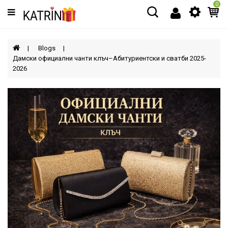
0
Категории
МЪЖЕ
Blogs
Дамски официални чанти клъч–Абитуриентски и сватби 2025-
2026
ЖЕНИ
ДЕЦА
АКСЕСОАРИ