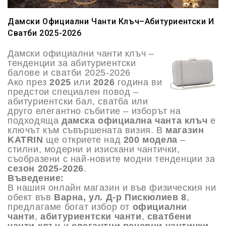
Дамски Официални Чанти Клъч–Абитуриентски И
Сватби 2025-2026
Дамски официални чанти клъч –
тенденции за абитуриентски
балове и сватби 2025-2026
Ако през
2025
или
2026
година ви
предстои специален повод –
абитуриентски бал, сватба или
друго елегантно събитие – изборът на
подходяща
дамска официална чанта клъч
е
ключът към съвършената визия. В
магазин
KATRIN
ще откриете над
200 модела
–
стилни, модерни и изискани чантички,
съобразени с най-новите модни тенденции за
сезон 2025-2026
.
Въведение:
В нашия онлайн магазин и във физическия ни
обект във
Варна, ул. Д-р Пискюлиев 8
,
предлагаме богат избор от
официални
чанти
,
абитуриентски чанти
,
сватбени