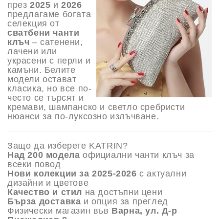
през
2025
и
2026
предлагаме богата
селекция от
сватбени чанти
клъч
– сатенени,
лачени или
украсени с перли и
камъни. Белите
модели остават
класика, но все по-
често се търсят и
кремави, шампанско и светло сребристи
нюанси за по-луксозно излъчване.
Защо да изберете KATRIN?
Над 200 модела
официални чанти клъч за
всеки повод
Нови колекции за 2025-2026
с актуални
дизайни и цветове
Качество и стил
на достъпни цени
Бърза доставка
и опция за преглед
Физически магазин във
Варна, ул. Д-р