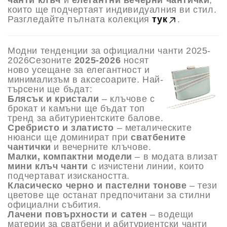
чанти клъч
и
елегантни вечерни чантички
,
които ще подчертаят индивидуалния ви стил.
Разгледайте пълната колекция
тук
.
Модни тенденции за официални чанти 2025-
2026
Сезоните
2025-2026
носят
ново усещане за елегантност и
минимализъм в аксесоарите. Най-
търсени ще бъдат:
Блясък и кристали
– клъчове с
брокат и камъни ще бъдат топ
тренд за абитуриентските балове.
Сребристо и златисто
– металическите
нюанси ще доминират при
сватбените
чантички
и вечерните клъчове.
Малки, компактни модели
– в модата влизат
мини клъч чанти
с изчистени линии, които
подчертават изискаността.
Класическо черно и пастелни тонове
– тези
цветове ще останат предпочитани за стилни
официални събития.
Лачени повърхности и сатен
– водещи
материи за сватбени и абитуриентски чанти