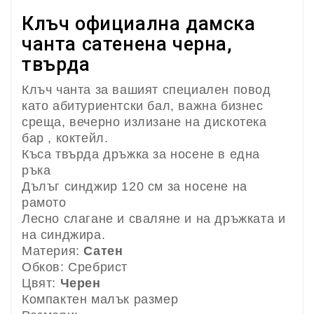
Клъч официална дамска
чанта сатенена черна,
твърда
Клъч чанта за вашият специален повод
като абитуриентски бал, важна бизнес
среща, вечерно излизане на дискотека
бар , коктейл.
Къса твърда дръжка за носене в една
ръка
Дълъг синджир 120 см за носене на
рамото
Лесно слагане и сваляне и на дръжката и
на синджира.
Материя:
Сатен
Обков: Сребрист
Цвят:
Черен
Компактен малък размер