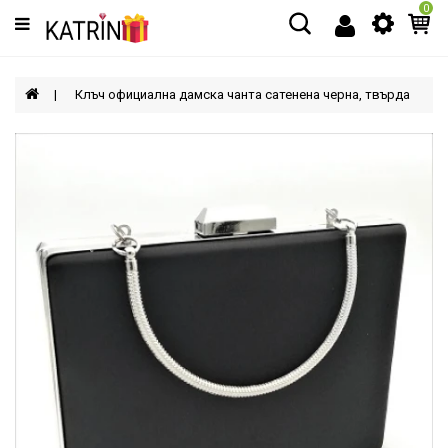
0
Категории
МЪЖЕ
Клъч официална дамска чанта сатенена черна, твърда
ЖЕНИ
ДЕЦА
АКСЕСОАРИ