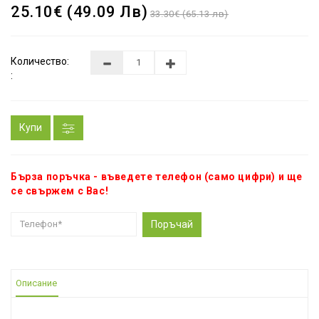
25.10€ (49.09 Лв)
33.30€ (65.13 лв)
Количество:
:
Купи
Бърза поръчка - въведете телефон (само цифри) и ще
се свържем с Вас!
Поръчай
Описание