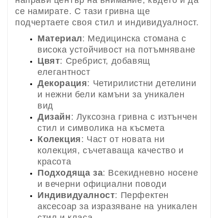
се намирате. С тази гривна ще
подчертаете своя стил и индивидуалност.
Материал
: Медицинска стомана с
висока устойчивост на потъмняване
Цвят
: Сребрист, добавящ
елегантност
Декорация
: Четирилистни детелини
и нежни бели камъни за уникален
вид
Дизайн
: Луксозна гривна с изтънчен
стил и символика на късмета
Колекция
: Част от новата ни
колекция, съчетаваща качество и
красота
Подходяща за
: Всекидневно носене
и вечерни официални поводи
Индивидуалност
: Перфектен
аксесоар за изразяване на уникален
стил и класа