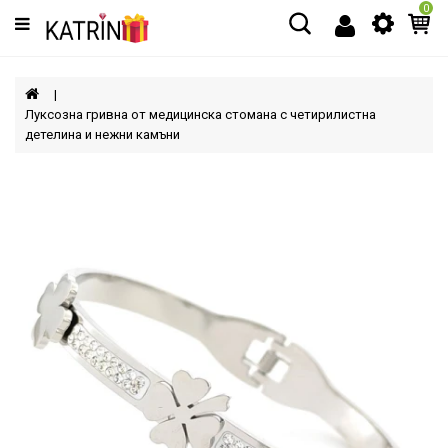
0
Категории
МЪЖЕ
Луксозна гривна от медицинска стомана с четирилистна
детелина и нежни камъни
ЖЕНИ
ДЕЦА
АКСЕСОАРИ