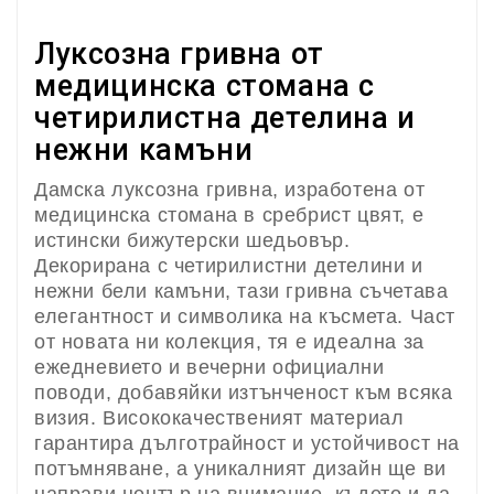
Луксозна гривна от
медицинска стомана с
четирилистна детелина и
нежни камъни
Дамска луксозна гривна, изработена от
медицинска стомана в сребрист цвят, е
истински бижутерски шедьовър.
Декорирана с четирилистни детелини и
нежни бели камъни, тази гривна съчетава
елегантност и символика на късмета. Част
от новата ни колекция, тя е идеална за
ежедневието и вечерни официални
поводи, добавяйки изтънченост към всяка
визия. Висококачественият материал
гарантира дълготрайност и устойчивост на
потъмняване, а уникалният дизайн ще ви
направи център на внимание, където и да