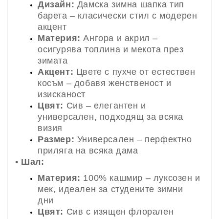
Дизайн:
Дамска зимна шапка тип
барета – класически стил с модерен
акцент
Материя:
Ангора и акрил –
осигурява топлина и мекота през
зимата
Акцент:
Цвете с пухче от естествен
косъм – добавя женственост и
изисканост
Цвят:
Сив – елегантен и
универсален, подходящ за всяка
визия
Размер:
Универсален – перфектно
прилягa на всяка дама
•
Шал:
Материя:
100% кашмир – луксозен и
мек, идеален за студените зимни
дни
Цвят:
Сив с изящен флорален