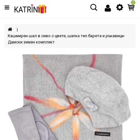
0
Категории
МЪЖЕ
Кашмирен шал в сиво с цвете, шапка тип барета и ръкавици-
Дамски зимен комплект
ЖЕНИ
ДЕЦА
АКСЕСОАРИ