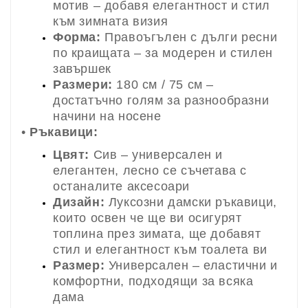
мотив – добавя елегантност и стил
към зимната визия
Форма:
Правоъгълен с дълги ресни
по краищата – за модерен и стилен
завършек
Размери:
180 см / 75 см –
достатъчно голям за разнообразни
начини на носене
•
Ръкавици:
Цвят:
Сив – универсален и
елегантен, лесно се съчетава с
останалите аксесоари
Дизайн:
Луксозни дамски ръкавици,
които освен че ще ви осигурят
топлина през зимата, ще добавят
стил и елегантност към тоалета ви
Размер:
Универсален – еластични и
комфортни, подходящи за всяка
дама