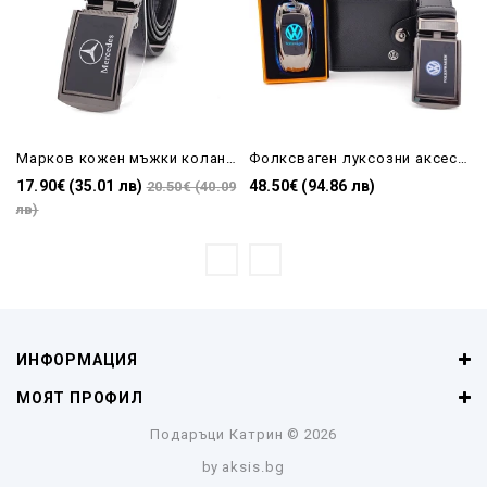
Марков кожен мъжки колан Мерцедес-черен
Фолксваген луксозни аксесоари за подарък на мъж-Колан , портфейл и запалка
17.90€ (35.01 лв)
48.50€ (94.86 лв)
20.50€ (40.09
лв)
ИНФОРМАЦИЯ
МОЯТ ПРОФИЛ
Подаръци Катрин
© 2026
by
aksis.bg