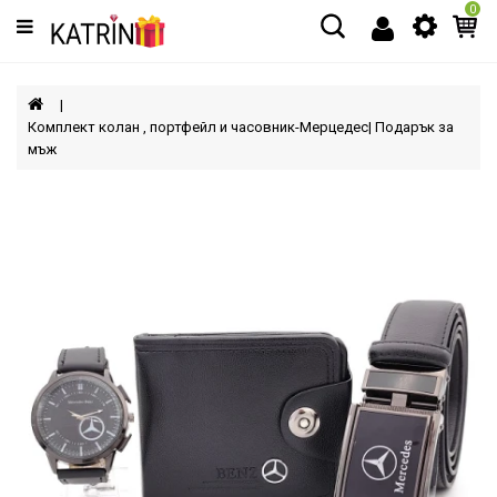
0
Категории
МЪЖЕ
Комплект колан , портфейл и часовник-Мерцедес| Подарък за
мъж
ЖЕНИ
ДЕЦА
АКСЕСОАРИ