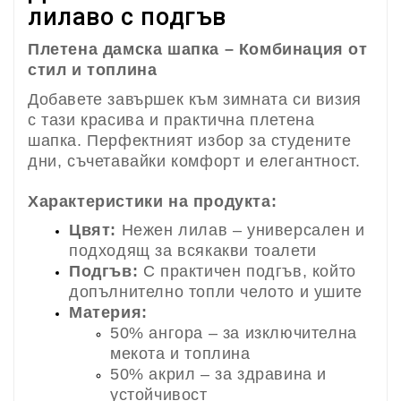
лилаво с подгъв
Плетена дамска шапка – Комбинация от
стил и топлина
Добавете завършек към зимната си визия
с тази красива и практична плетена
шапка. Перфектният избор за студените
дни, съчетавайки комфорт и елегантност.
Характеристики на продукта:
Цвят:
Нежен лилав – универсален и
подходящ за всякакви тоалети
Подгъв:
С практичен подгъв, който
допълнително топли челото и ушите
Материя:
50% ангора – за изключителна
мекота и топлина
50% акрил – за здравина и
устойчивост