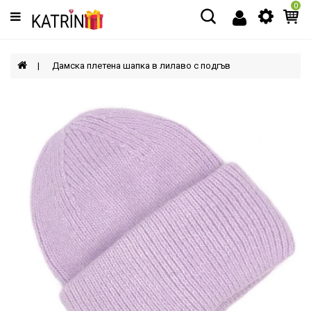
0
Категории
МЪЖЕ
Дамска плетена шапка в лилаво с подгъв
ЖЕНИ
ДЕЦА
АКСЕСОАРИ