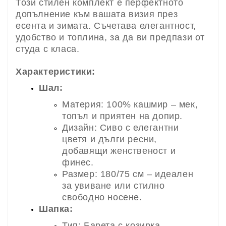
Този стилен комплект е перфектното
допълнение към вашата визия през
есента и зимата. Съчетава елегантност,
удобство и топлина, за да ви предпази от
студа с класа.
Характеристики:
Шал:
Материя: 100% кашмир – мек,
топъл и приятен на допир.
Дизайн: Сиво с елегантни
цветя и дълги ресни,
добавящи женственост и
финес.
Размер: 180/75 см – идеален
за увиване или стилно
свободно носене.
Шапка:
Тип: Барета с козирка –