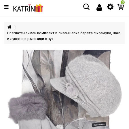
0
Категории
МЪЖЕ
Елегнатен зимен комплект в сиво-Шапка барета с козирка, шал
и луксозни ръкавици с пух
ЖЕНИ
ДЕЦА
АКСЕСОАРИ