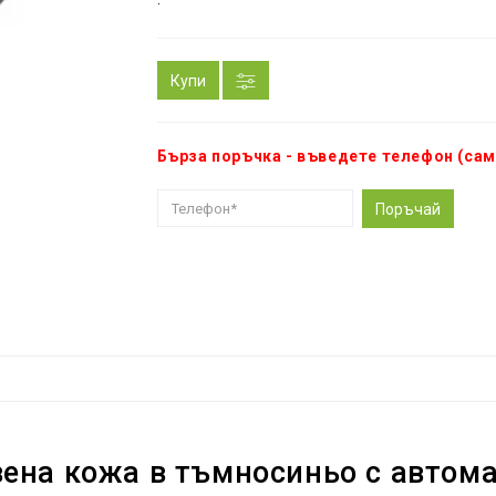
Купи
Бърза поръчка - въведете телефон (сам
Поръчай
вена кожа в тъмносиньо с автом