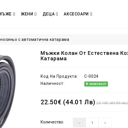
МЪЖЕ
ЖЕНИ
ДЕЦА
АКСЕСОАРИ
мносиньо с автоматична катарама
Мъжки Колан От Естествена Ко
Катарама
Код На Продукта:
C-0024
Наличност:
В наличност
22.50€ (44.01 Лв)
25.10€ (49.09 лв)
Количество:
: