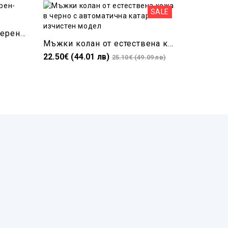
SALE
Дамски колан за дънки черен-Естествена кожа
Мъжки колан от естествена кожа в черно с автоматична катарама изчистен модел
22.50€ (44.01 лв)
34.80€ (6
25.10€ (49.09 лв)