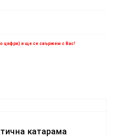
о цифри) и ще се свържем с Вас!
атична катарама