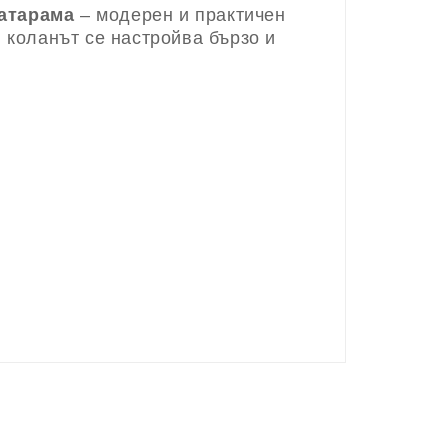
атарама
– модерен и практичен
 коланът се настройва бързо и