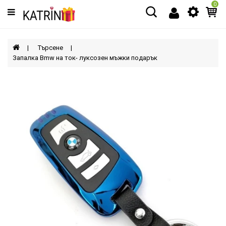
0
Категории
МЪЖЕ
Търсене
Запалка Bmw на ток- луксозен мъжки подарък
ЖЕНИ
ДЕЦА
АКСЕСОАРИ