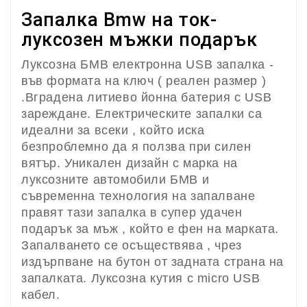
Запалка Bmw на ток-
луксозен мъжки подарък
Луксозна БМВ електронна USB запалка -
във формата на ключ ( реален размер )
.Вградена литиево йонна батерия с USB
зареждане. Електрическите запалки са
идеални за всеки , който иска
безпроблемно да я ползва при силен
вятър. Уникален дизайн с марка на
луксозните автомобили БМВ и
съвременна технология на запалване
правят тази запалка в супер удачен
подарък за мъж , който е фен на марката.
Запалването се осъществява , чрез
издърпване на бутон от задната страна на
запалката. Луксозна кутия с micro USB
кабел.