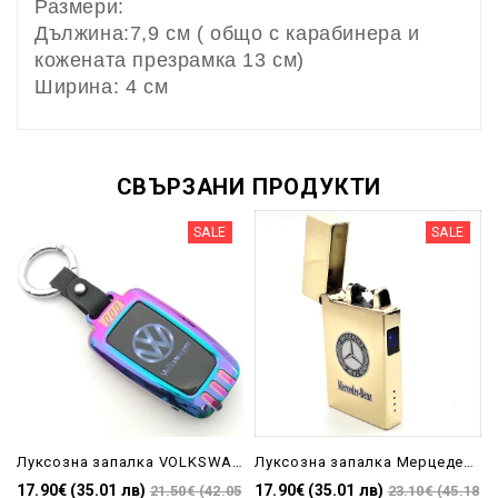
Размери:
Дължина:7,9 см ( общо с карабинера и
кожената презрамка 13 см)
Ширина: 4 см
СВЪРЗАНИ ПРОДУКТИ
SALE
SALE
Луксозна запалка VOLKSWAGEN електрическа, светеща
Луксозна запалка Мерцедес златиста
17.90€ (35.01 лв)
17.90€ (35.01 лв)
21.50€ (42.05
23.10€ (45.18