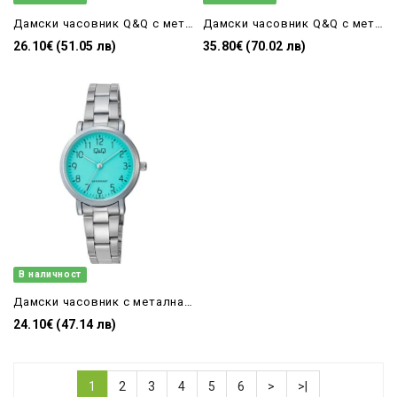
Дамски часовник Q&Q с метална верижка-C11A-027PY
Дамски часовник Q&Q с метална верижка-C35A-013PY
26.10€ (51.05 лв)
35.80€ (70.02 лв)
В наличност
Дамски часовник с метална верижка и тюркоазен циферблат с цифри Q&Q - C35A-015PY
24.10€ (47.14 лв)
1
2
3
4
5
6
>
>|