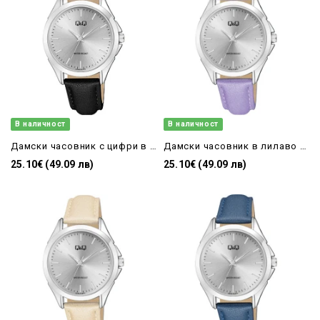
В наличност
В наличност
Дамски часовник с цифри в черно Q&Q- c04a-017py
Дамски часовник в лилаво с кожена каишка Q&Q - C04A-018PY
25.10€ (49.09 лв)
25.10€ (49.09 лв)