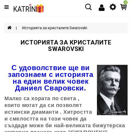
0
Категории
МЪЖЕ
Историята за кристалите Swarovski
ЖЕНИ
ИСТОРИЯТА ЗА КРИСТАЛИТЕ
SWAROVSKI
ДЕЦА
С удоволствие ще ви
АКСЕСОАРИ
запознаем с историята
на един велик човек
Даниел Сваровски.
Малко са хората по света ,
които могат да си позволят
истински диаманти . Хитростта
и смелостта на този човек да
създаде може би най-великата бижутерска