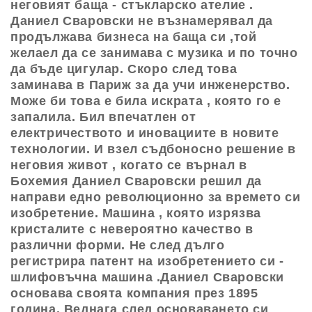
неговият баща - стъкларско ателие .
Даниел Сваровски не възнамерявал да
продължава бизнеса на баща си ,той
желаел да се занимава с музика и по точно
да бъде цигулар. Скоро след това
заминава в Париж за да учи инженерство.
Може би това е била искрата , която го е
запалила. Бил впечатлен от
електричеството и иновациите в новите
технологии. И взел съдбоносно решение в
неговия живот , когато се върнал в
Бохемия Даниел Сваровски решил да
направи едно революционно за времето си
изобретение. Машина , която изрязва
кристалите с невероятно качество в
различни форми. Не след дълго
регистрира патент на изобретението си -
шлифовъчна машина .Даниел Сваровски
основава своята компания през 1895
година. Веднага след основаването си