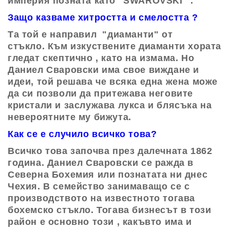
империя позната като "SWAROVSKI" .
Защо казваме хитростта и смелостта ?
Та той е направил "диаманти" от
стъкло.
Към изкуствените диаманти хората
гледат скептично , като на измама. Но
Даниел Сваровски има свое виждане и
идеи, той решава че всяка една жена може
да си позволи да притежава неговите
кристали и заслужава лукса и блясъка на
невероятните му бижута.
Как се е случило всичко това?
Всичко това започва през далечната 1862
година. Даниел Сваровски се ражда в
Северна Бохемия или познатата ни днес
Чехия. В семейство занимаващо се с
производството на известното тогава
бохемско стъкло. Тогава бизнесът в този
район е основно този , какъвто има и