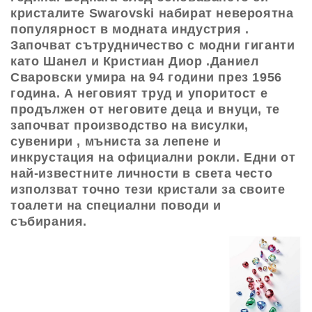
кристалите Swarovski набират невероятна
популярност в модната индустрия .
Започват сътрудничество с модни гиганти
като Шанел и Кристиан Диор .Даниел
Сваровски умира на 94 години през 1956
година. А неговият труд и упоритост е
продължен от неговите деца и внуци, те
започват производство на висулки,
сувенири , мъниста за лепене и
инкрустация на официални рокли. Едни от
най-известните личности в света често
използват точно тези кристали за своите
тоалети на специални поводи и
събирания.