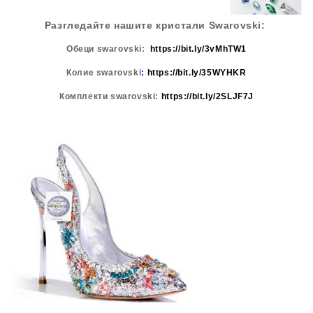
Разгледайте нашите кристали Swarovski:
Обеци swarovski:
https:
//bit.ly/3vMhTW1
Колие swarovski
:
https://bit.ly/35WYHKR
Комплекти
swarovski:
https://bit.ly/2SLJF7J