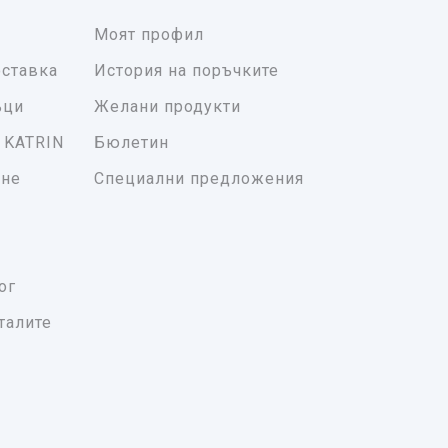
Моят профил
ставка
История на поръчките
ъци
Желани продукти
 KATRIN
Бюлетин
ане
Специални предложения
ог
талите