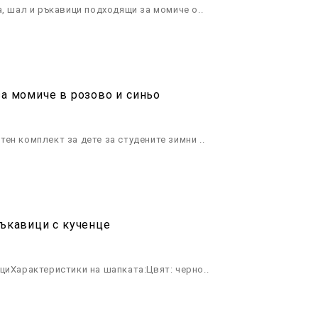
а, шал и ръкавици подходящи за момиче о..
за момиче в розово и синьо
ен комплект за дете за студените зимни ..
ръкавици с кученце
циХарактеристики на шапката:Цвят: черно..