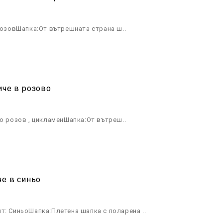
РозовШапка:От вътрешната страна ш..
иче в розово
о розов , цикламенШапка:От вътреш..
че в синьо
т: СиньоШапка:Плетена шапка с поларена ..