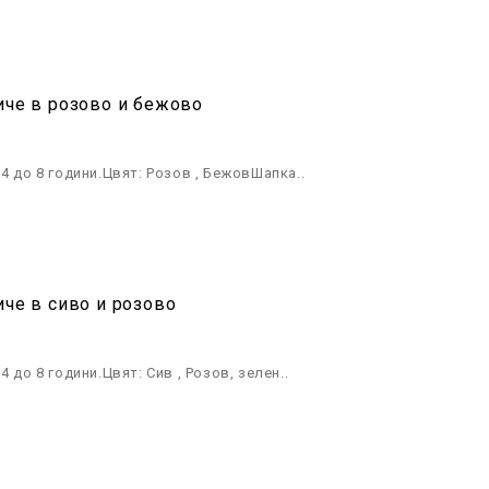
иче в розово и бежово
4 до 8 години.Цвят: Розов , БежовШапка..
иче в сиво и розово
 до 8 години.Цвят: Сив , Розов, зелен..