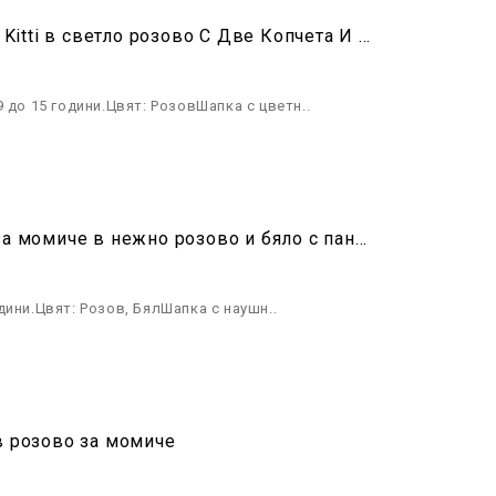
Детски Комплект Шапка Шал И Ръкавици За Момиче Kitti в светло розово С Две Копчета И Цветен Пух
 до 15 години.Цвят: РозовШапка с цветн..
Детски зимен комплект шапка шал и ръкавици Kitti за момиче в нежно розово и бяло с панделка и перли
ини.Цвят: Розов, БялШапка с наушн..
в розово за момиче