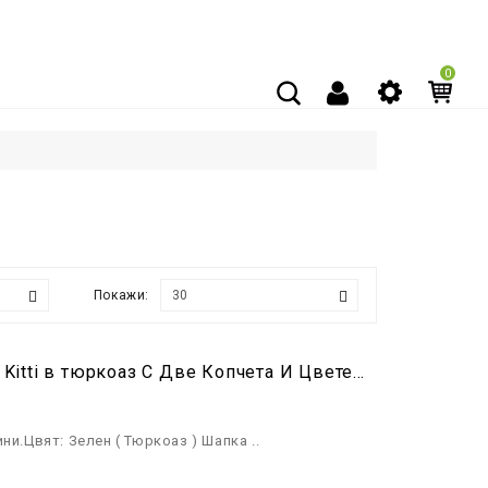
0
Покажи:
Детски Комплект Шапка Шал И Ръкавици За Момиче Kitti в тюркоаз С Две Копчета И Цветен Пух
и.Цвят: Зелен ( Тюркоаз ) Шапка ..