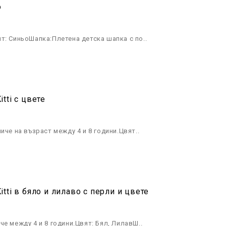
о
т: СиньоШапка:Плетена детска шапка с по..
tti с цвете
иче на възраст между 4 и 8 години.Цвят..
ti в бяло и лилаво с перли и цвете
е между 4 и 8 години.Цвят: Бял, ЛилавШ..