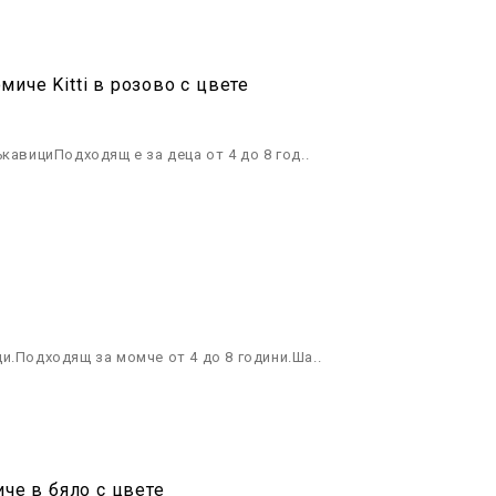
иче Kitti в розово с цвете
кавициПодходящ е за деца от 4 до 8 год..
и.Подходящ за момче от 4 до 8 години.Ша..
че в бяло с цвете