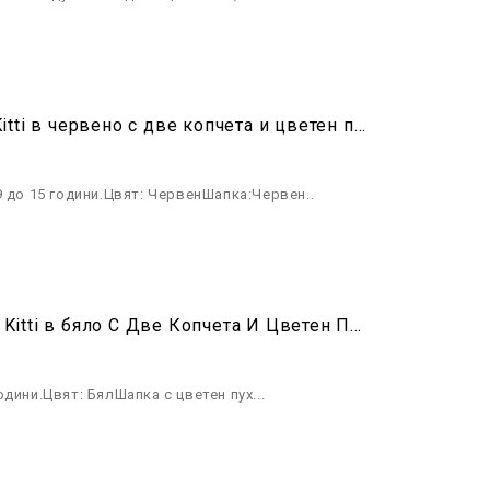
Детски комплект шапка шал и ръкавици за момиче Kitti в червено с две копчета и цветен пух
9 до 15 години.Цвят: ЧервенШапка:Червен..
Детски Комплект Шапка Шал И Ръкавици За Момиче Kitti в бяло С Две Копчета И Цветен Пух
ини.Цвят: БялШапка с цветен пух...