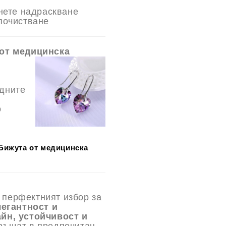
гнете надраскване
почистване
 от медицинска
едните
о
Бижута от медицинска
 перфектният избор за
легантност и
йн, устойчивост и