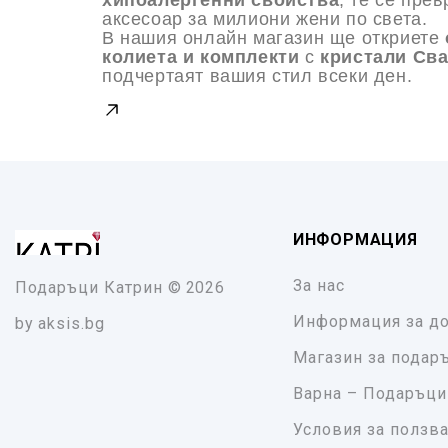
хипоалергенни свойства
, те се пре
аксесоар за милиони жени по света.
В нашия онлайн магазин ще откриете
колиета и комплекти
с
кристали Св
подчертаят вашия стил всеки ден.
ИНФОРМАЦИЯ
За нас
Подаръци Катрин
© 2026
Информация за до
by
aksis.bg
Магазин за подар
Варна – Подаръци
Условия за ползв