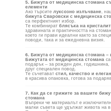
5. Бижута от медицинска стомана с
елементи
Ако търсите
луксозно излъчване
, на
бижута Сваровски с медицинска ст
са перфектният избор.
Те комбинират
блясъка на кристалит
здравината и практичността на стоман
което ги прави идеални както за спец
поводи, така и за ежедневна визия.
6. Бижута от медицинска стомана –
Бижутата от медицинска стомана
са
подарък – за рожден ден, годишнина,
друг специален повод.
Те съчетават
стил, качество и елега
в красива опаковка, готова за подаря
7. Как да се грижите за вашите биж
стомана
Въпреки че материалът е изключителн
малки съвета ще удължат живота на в