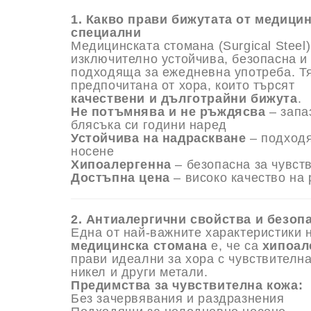
1. Какво прави бижутата от медици
специални
Медицинската стомана (Surgical Steel)
изключително устойчива, безопасна и
подходяща за ежедневна употреба. Т
предпочитана от хора, които търсят
качествени и дълготрайни бижута
.
Не потъмнява и не ръждясва
– запа
блясъка си години наред
Устойчива на надраскване
– подход
носене
Хипоалергенна
– безопасна за чувст
Достъпна цена
– високо качество на 
2. Антиалергични свойства и безоп
Една от най-важните характеристики 
медицинска стомана
е, че са
хипоал
прави идеални за хора с чувствителн
никел и други метали.
Предимства за чувствителна кожа:
Без зачервявания и раздразнения