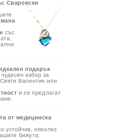
ъс Сваровски
шите
омана
е
със
ата,
иални
 идеален подарък
 чудесен избор за
 Свети Валентин или
нтност
и се предлагат
ване.
ута от медицинска
о устойчив, няколко
ашите бижута: