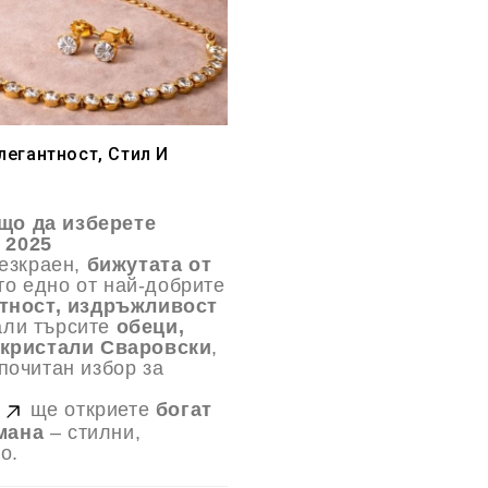
легантност, Стил И
що да изберете
 2025
безкраен,
бижутата от
то едно от най-добрите
тност, издръжливост
али търсите
обеци,
кристали Сваровски
,
почитан избор за
m
ще откриете
богат
мана
– стилни,
о.