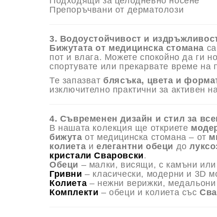
Подходящи за целодневно носене
Препоръчвани от дерматолози
3. Водоустойчивост и издръжливос
Бижутата от медицинска стомана
са
пот и
влага. Можете спокойно да ги но
спортувате или прекарвате време на 
Те запазват
блясъка, цвета и форма
изключително практични за активен на
4. Съвременен дизайн и стил за все
В нашата колекция ще откриете
модер
бижута
от медицинска стомана – от
м
колиета
и
елегантни обеци
до
лукс
кристали Сваровски
.
Обeци
– малки, висящи, с камъни или
Гривни
– класически, модерни и 3D 
Колиета
– нежни верижки, медальони 
Комплекти
– обеци и колиета със
Сва