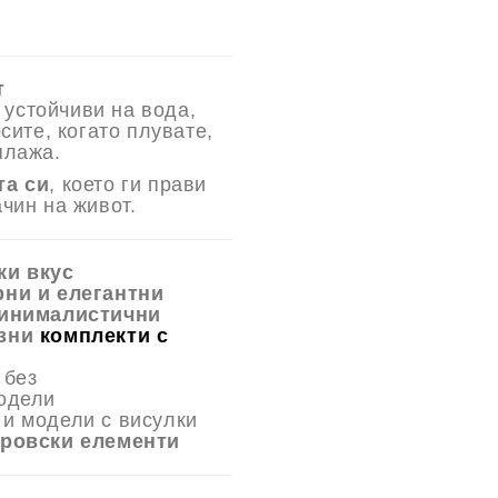
т
 устойчиви на вода,
сите, когато плувате,
плажа.
та си
, което ги прави
чин на живот.
ки вкус
ни и елегантни
инималистични
озни
комплекти с
 без
модели
и модели с висулки
ровски елементи