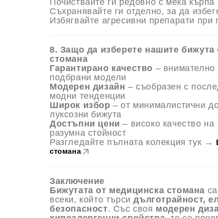
Почиствайте ги редовно с мека кърпа
Съхранявайте ги отделно, за да избе
Избягвайте агресивни препарати при 
8. Защо да изберете нашите бижута
стомана
Гарантирано качество
– внимателно
подбрани модели
Модерен дизайн
– съобразен с посл
модни тенденции
Широк избор
– от минималистични д
луксозни бижута
Достъпни цени
– високо качество на
разумна стойност
Разгледайте пълната колекция тук →
стомана
Заключение
Бижутата от медицинска стомана
са
всеки, който търси
дълготрайност, е
безопасност
. Със своя
модерен диза