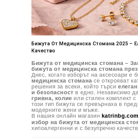
Бижута От Медицинска Стомана 2025 – Е
Качество
Бижута от медицинска стомана – За
бижута от медицинска стомана през
Днес, когато изборът на аксесоари е 
медицинска стомана
се открояват ка
решения за всеки, който търси
елеган
и безопасност
в едно. Независимо д
гривна, колие
или стилен комплект с
този тип бижута се превърнаха в пред
модерните жени и мъже.
В нашия онлайн магазин
katrinbg.co
избор на бижута от медицинска сто
хипоалергенни и с безупречно качеств