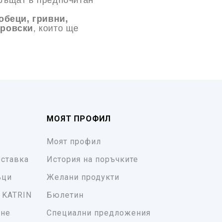
връщат в предпочитан
обеци, гривни,
аровски
, които ще
МОЯТ ПРОФИЛ
Моят профил
ставка
История на поръчките
ъци
Желани продукти
 KATRIN
Бюлетин
ане
Специални предложения