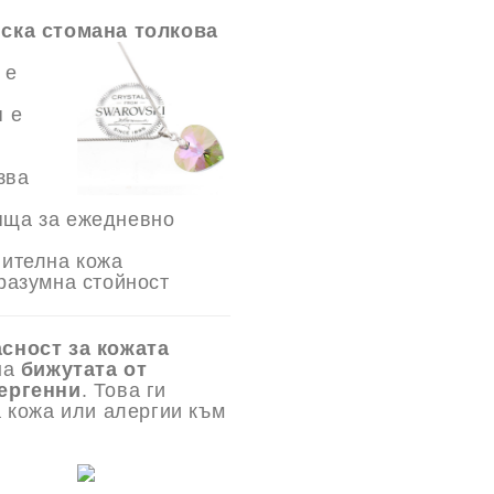
нска стомана толкова
 е
я е
зва
яща за ежедневно
вителна кожа
разумна стойност
асност за кожата
на
бижутата от
ергенни
. Това ги
а кожа или алергии към