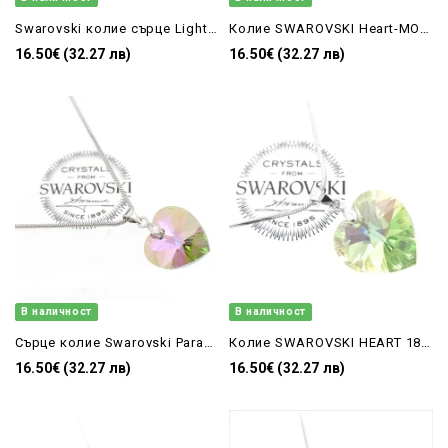
Swarovski колие сърце Light Amethyst shimmer| бижу за подарък на жена
Колие SWAROVSKI Heart-MOL-18 мм 6228/18
16.50€ (32.27 лв)
16.50€ (32.27 лв)
В наличност
В наличност
Сърце колие Swarovski Paradise Shine| бижу за подарък на жена
Колие SWAROVSKI HEART 18 мм в зелено Peridot 6228/18
16.50€ (32.27 лв)
16.50€ (32.27 лв)