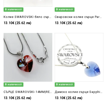
В наличност
В наличност
Колие SWAROVSKI бяло сърце MOL 14 мм
Сваровски колие сърце Paradise shine, бижу за подарък
13.10€ (25.62 лв)
13.10€ (25.62 лв)
В наличност
В наличност
СЪРЦЕ SWAROVSKI-14MM|RED MAGMA|ЧЕРВЕНО-ПОДАРЪЦИ KATRIN
Дамско колие сърце Sapphir 14мм Сваровски
13.10€ (25.62 лв)
13.10€ (25.62 лв)