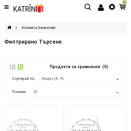
0
Категории
МЪЖЕ
Колиета Swarovski
ЖЕНИ
Филтрирано Търсене
ДЕЦА
Продукти за сравнение: (0)
АКСЕСОАРИ
Сортирай по:
Покажи: