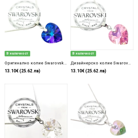
В наличност
В наличност
Оригинално колие Swarovski сърце heliotrop-14mm
Дизайнерско колие Swarovski розово сърце 14 мм Light Rose AB
13.10€ (25.62 лв)
13.10€ (25.62 лв)