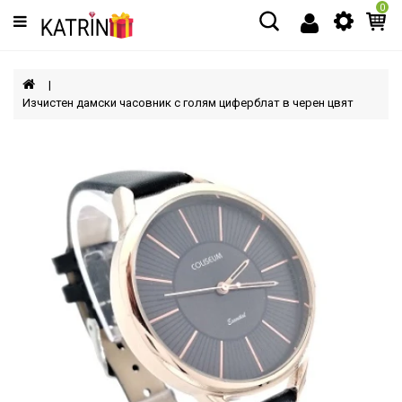
0
Категории
МЪЖЕ
Изчистен дамски часовник с голям циферблат в черен цвят
ЖЕНИ
ДЕЦА
АКСЕСОАРИ