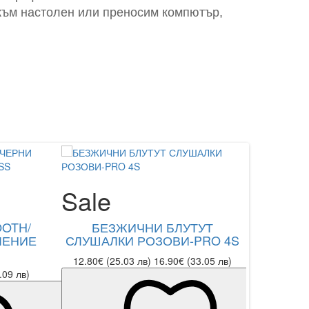
 към настолен или преносим компютър,
Sale
Sal
OTH/
БЕЗЖИЧНИ БЛУТУТ
СЛУ
ЛЕНИЕ
СЛУШАЛКИ РОЗОВИ-PRO 4S
МАЛ
12.80€ (25.03 лв)
16.90€ (33.05 лв)
12.80€ 
.09 лв)