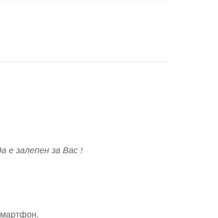
 е залепен за Вас !
смартфон.