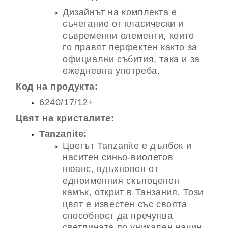
Дизайнът на комплекта е
съчетание от класически и
съвременни елементи, които
го правят перфектен както за
официални събития, така и за
ежедневна употреба.
Код на продукта:
6240/17/12+
Цвят на кристалите:
Tanzanite:
Цветът Tanzanite е дълбок и
наситен синьо-виолетов
нюанс, вдъхновен от
едноименния скъпоценен
камък, открит в Танзания. Този
цвят е известен със своята
способност да пречупва
светлината по уникален начин,