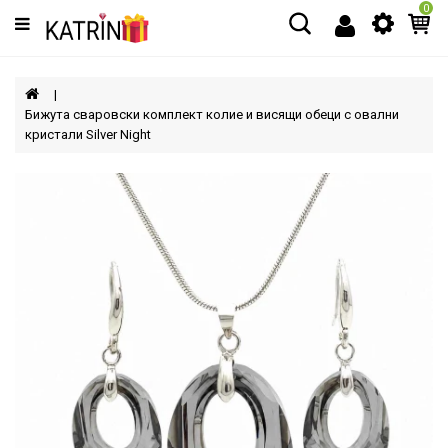
0
Категории
МЪЖЕ
Бижута сваровски комплект колие и висящи обеци с овални
кристали Silver Night
ЖЕНИ
ДЕЦА
АКСЕСОАРИ