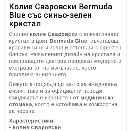
Колие Сваровски Bermuda
Blue със синьо-зелен
кристал
Стилно
колие Сваровски
с впечатляващ
кристал в цвят
Bermuda Blue
, съчетаващ
красиви сини и зелени оттенъци с ефектен
блясък. Разчупеният дизайн на кристала и
преливащите цветове придават модерно и
екстравагантно излъчване, което
привлича вниманието.
Бижуто е подходящо както за ежедневна
визия, така и за официални поводи.
Синджирът е изработен от
медицинска
стомана
, която е устойчива и комфортна
за носене.
Характеристики:
•
Колие Сваровски