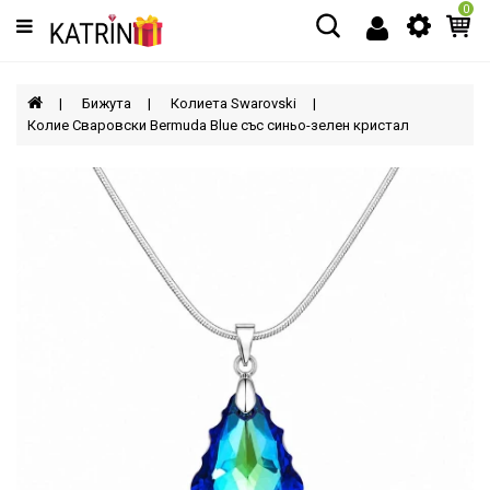
0
Категории
МЪЖЕ
Бижута
Колиета Swarovski
Колие Сваровски Bermuda Blue със синьо-зелен кристал
ЖЕНИ
ДЕЦА
АКСЕСОАРИ