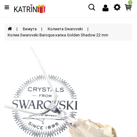
0
Категории
МЪЖЕ
Бижута
Колиета Swarovski
Колие Swarovski Baroque капка Golden Shadow 22 mm
ЖЕНИ
ДЕЦА
АКСЕСОАРИ