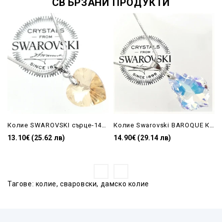
СВЪРЗАНИ ПРОДУКТИ
Колие SWAROVSKI сърце-14MM Golden Shadow
Колие Swarovski BAROQUE КАПКА AB-22mm
13.10€ (25.62 лв)
14.90€ (29.14 лв)
Тагове:
колие
,
сваровски
,
дамско колие