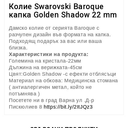
Колие Swarovski Baroque
капка Golden Shadow 22 mm
Дамско колие от серията Baroque с
разчупен дизайн във формата на капка.
Подходящ подарък за вас или ваша
близка.
Характеристики на продукта:
Големина на кристала-22мм
Дължина на верижката-45см
Цвят:Golden Shadow -с ефекти отблясъци
Материал на обкова: Медицинска стомана
( антиалергичен метал, който не
потъмнява )
Посетете ни в град Варна ул .Д-р
Пискюлиев 8
https://bit.ly/2ItJQz3