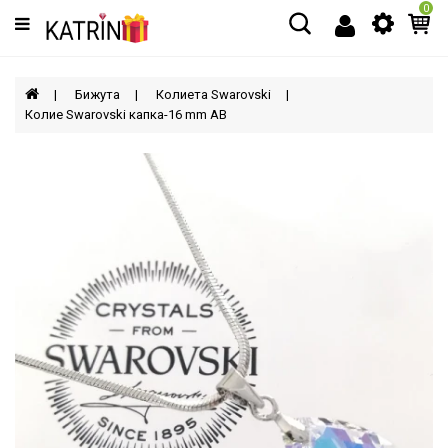
0
Категории
МЪЖЕ
Бижута
Колиета Swarovski
Колие Swarovski капка-16 mm AB
ЖЕНИ
ДЕЦА
АКСЕСОАРИ