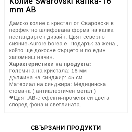
Колие Swarovski капка-16
mm AB
Дамско колие с кристал от Сваровски в
перфектно шлифована форма на капка
нестандартен дизайн. Цвят северно
сияние-Aurore boreale. Подарък за жена ,
който ще докосне сърцето и по един
запомнящ начин.
Характеристики на продукта:
Големина на кристала: 16 мм
Дължина на синджир: 45 см
Материал на синджира: Медицинска
стомана ( антиалергичен метал )
❤
Цвят:AB-с ефекти-променя си цвета
според фона и светлината.
СВЪРЗАНИ ПРОДУКТИ