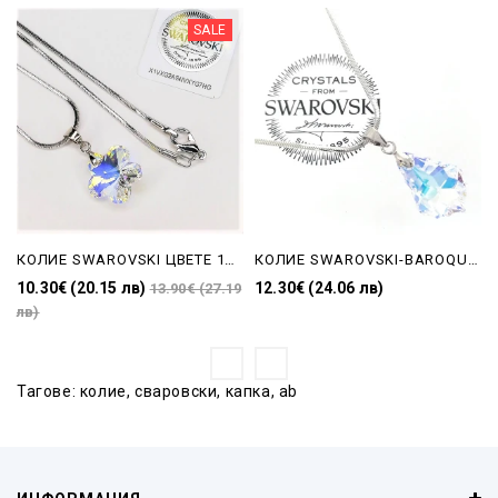
SALE
КОЛИЕ SWAROVSKI ЦВЕТЕ 14mm AB
КОЛИЕ SWAROVSKI-BAROQUE КАПКА AB 16 mm
10.30€ (20.15 лв)
12.30€ (24.06 лв)
13.90€ (27.19
лв)
Тагове:
колие
,
сваровски
,
капка
,
ab