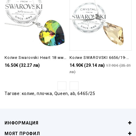
Колие Swarovski Heart 18 мм Vitrail Medium 6228/18
Колие SWAROVSKI 6656/19-Golden Shadow
16.50€ (32.27 лв)
14.90€ (29.14 лв)
17.90€ (35.01
лв)
Тагове:
колие
,
плочка
,
Queen
,
ab
,
6465/25
ИНФОРМАЦИЯ
МОЯТ ПРОФИЛ