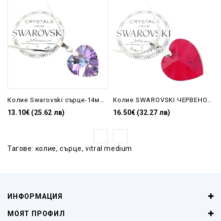
Колие Swarovski сърце-14мм Vitral Light
Колие SWAROVSKI ЧЕРВЕНО СЪРЦЕ-18мм 6228/18
13.10€ (25.62 лв)
16.50€ (32.27 лв)
Тагове:
колие
,
сърце
,
vitral medium
ИНФОРМАЦИЯ
МОЯТ ПРОФИЛ