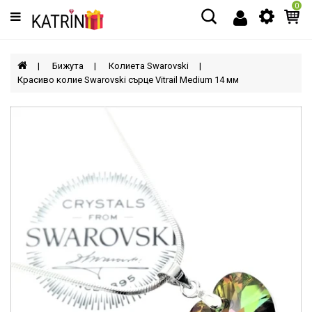
0
Категории
МЪЖЕ
Бижута
Колиета Swarovski
Красиво колие Swarovski сърце Vitrail Medium 14 мм
ЖЕНИ
ДЕЦА
АКСЕСОАРИ