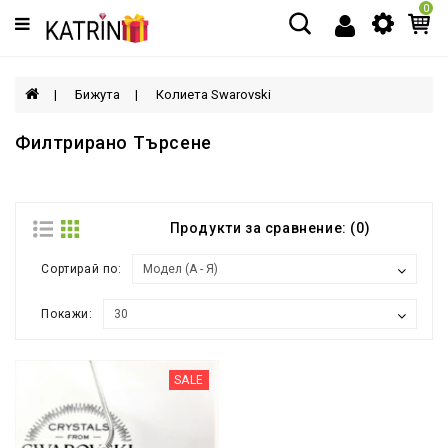
0
Категории
МЪЖЕ
Бижута
Колиета Swarovski
ЖЕНИ
Филтрирано Търсене
ДЕЦА
Продукти за сравнение: (0)
АКСЕСОАРИ
Сортирай по:
Покажи:
SALE