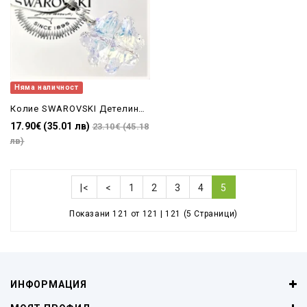
Няма наличност
Колие SWAROVSKI Детелина AB
17.90€ (35.01 лв)
23.10€ (45.18
лв)
|<
<
1
2
3
4
5
Показани 121 от 121 | 121 (5 Страници)
ИНФОРМАЦИЯ