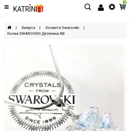
0
Категории
МЪЖЕ
Бижута
Колиета Swarovski
Колие SWAROVSKI Детелина AB
ЖЕНИ
ДЕЦА
АКСЕСОАРИ