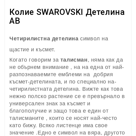
Колие SWAROVSKI Детелина
AB
Четирилистна детелина
символ на
щастие и късмет.
Когато говорим за
талисман
, няма как да
не обърнем внимание , на на една от най-
разпознаваемите емблеми на добрия
късмет-детелината, и по специално на-
четирилистната детелина. Вижте как това
нежно полско растение се е превърнало в
универсален знак за късмет и
благополучие и защо това е един от
талисманите , които се носят най-често
като бижу. Всяко листенце има свое
значение .Едно е символ на вяра, другото