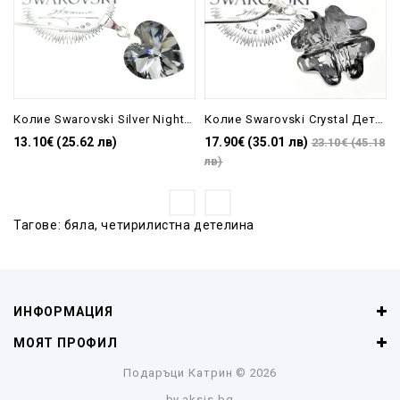
Колие Swarovski Silver Night 14 мм
Колие Swarovski Crystal Детелина Silver Night
13.10€ (25.62 лв)
17.90€ (35.01 лв)
23.10€ (45.18
лв)
Тагове:
бяла
,
четирилистна детелина
ИНФОРМАЦИЯ
МОЯТ ПРОФИЛ
Подаръци Катрин
© 2026
by
aksis.bg