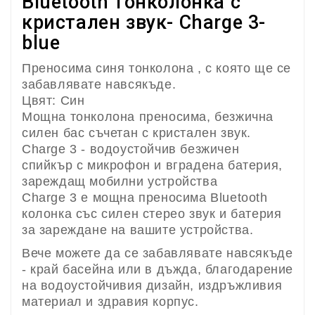
Bluetooth тонколонка с
кристален звук- Charge 3-
blue
Преносима синя тонколона , с която ще се
забавлявате навсякъде.
Цвят: Син
Мощна тонколона преносима, безжична
силен бас съчетан с кристален звук.
Charge 3 - водоустойчив безжичен
спийкър с микрофон и вградена батерия,
зареждащ мобилни устройства
Charge 3 е мощна преносима Bluetooth
колонка със силен стерео звук и батерия
за зареждане на вашите устройствa.
Вече можете да се забавлявате навсякъде
- край басейна или в дъжда, благодарение
на водоустойчивия дизайн, издръжливия
материал и здравия корпус.