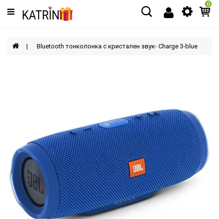
0
Категории
МЪЖЕ
Bluetooth тонколонка с кристален звук- Charge 3-blue
ЖЕНИ
ДЕЦА
АКСЕСОАРИ