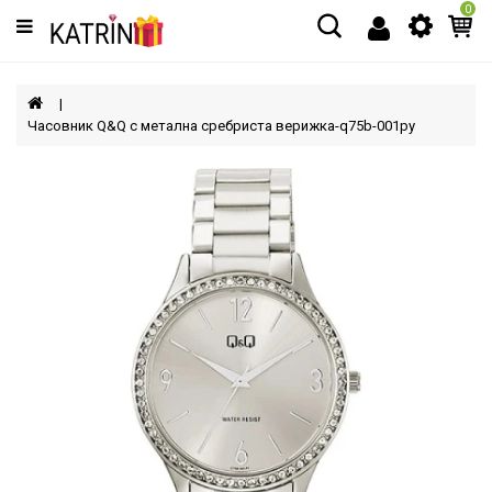
0
Категории
МЪЖЕ
Часовник Q&Q с метална сребриста верижка-q75b-001py
ЖЕНИ
ДЕЦА
АКСЕСОАРИ