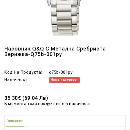
Часовник Q&Q С Метална Сребриста
Верижка-Q75b-001py
Код На Продукта:
q75b-001py
Наличност:
Няма наличност
35.30€ (69.04 Лв)
В момента този продукт не е в наличност.
Описание