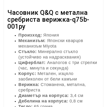
Часовник Q&Q с метална
сребриста верижка-q75b-
001py
Произход:
Япония
Механизъм:
Японски кварцов
механизъм Miyota
Стъкло:
Минерално стъкло
(устойчиво на надрасквания)
Циферблат:
Аналогов с три стрелки
(час, минута и секунда)
Корпус:
Метален, изцяло
заобиколен от бели камъни
Верижка:
Стоманена, метална,
сребриста
Диаметър на корпуса:
3,4 см
Дебелина на корпуса:
0,8 см
Тегло:
65 грама