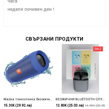
часа
неделя почивен ден !
СВЪРЗАНИ ПРОДУКТИ
SALE
Малка тонколонка безжична-bluetooth
БЕЗЖИЧНИ BLUETOOTH СЛУШАЛКИ В СИВ ЦВЯТ-inPods 12
15.30€ (29.92 лв)
12.80€ (25.03 лв)
16.90€ (33.05