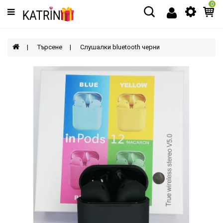
0
Категории
МЪЖЕ
Търсене
Слушалки bluetooth черни
ЖЕНИ
ДЕЦА
АКСЕСОАРИ