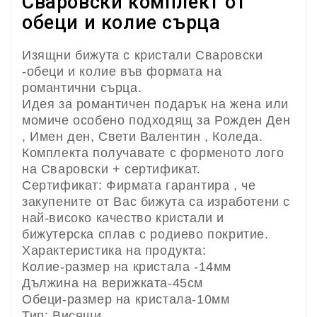
Сваровски комплект от
обеци и колие сърца
Изящни бижута с кристали Сваровски
-обеци и колие във формата на
романтични сърца.
Идея за романтичен подарък на жена или
момиче особено подходящ за Рожден Ден
, Имен ден, Свети Валентин , Коледа.
Комплекта получавате с форменото лого
на Сваровски + сертификат.
Сертификат: Фирмата гарантира , че
закупените от Вас бижута са изработени с
най-високо качество кристали и
бижутерска сплав с родиево покритие.
Характеристика на продукта:
Колие-размер на кристала -14мм
Дължина на верижката-45см
Обеци-размер на кристала-10мм
Тип: Висящи