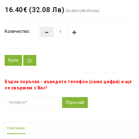
16.40€ (32.08 Лв)
20.50€ (40.09 лв)
Количество:
:
Купи
Бърза поръчка - въведете телефон (само цифри) и ще
се свържем с Вас!
Поръчай
Описание