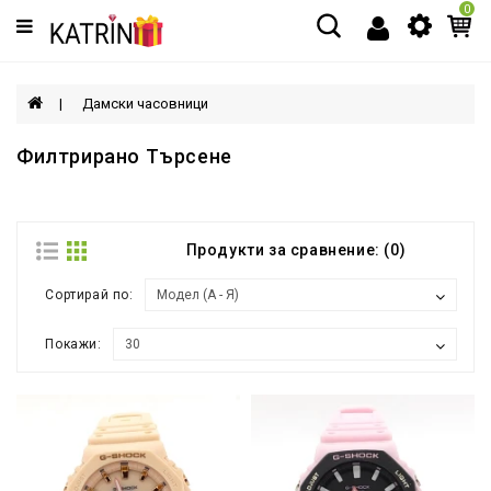
0
Категории
МЪЖЕ
Дамски часовници
ЖЕНИ
Филтрирано Търсене
ДЕЦА
Продукти за сравнение: (0)
АКСЕСОАРИ
Сортирай по:
Покажи: