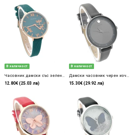
В наличност
В наличност
Часовник дамски със зелена кожена каишка и водни кончета на циферблата
Дамски часовник черен изчистен дизайн
12.80€ (25.03 лв)
15.30€ (29.92 лв)