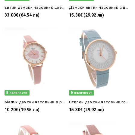
Евтин дамски часовник цветен със силиконова каишка
Дамски евтин часовник с цветя цвят-Горчица
33.00€ (64.54 лв)
15.30€ (29.92 лв)
В наличност
В наличност
Малък дамски часовник в розово с листо
Стилен дамски часовник голям със синя кожена каишка
10.20€ (19.95 лв)
15.30€ (29.92 лв)