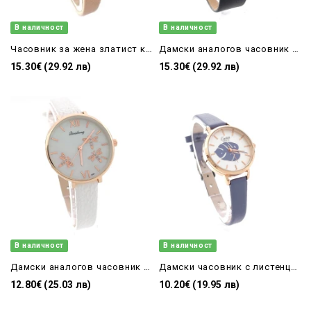
В наличност
В наличност
Часовник за жена златист корпус и кожена каишка
Дамски аналогов часовник в черно качествена реплика
15.30€ (29.92 лв)
15.30€ (29.92 лв)
В наличност
В наличност
Дамски аналогов часовник с водни кончета в бяло
Дамски часовник с листенце в лилаво с тънка каишка
12.80€ (25.03 лв)
10.20€ (19.95 лв)