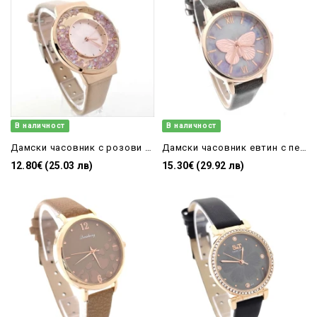
В наличност
В наличност
Дамски часовник с розови камъни
Дамски часовник евтин с пеперуда на циферблата
12.80€ (25.03 лв)
15.30€ (29.92 лв)