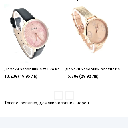
Дамски часовник с тънка кожена каишка в черен цвят
Дамски часовник златист с метална верижка и арабски цифри POLO
10.20€ (19.95 лв)
15.30€ (29.92 лв)
Тагове:
реплика
,
дамски часовник
,
черен