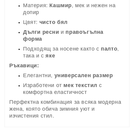
Материя:
Кашмир
, мек и нежен на
допир
Цвят:
чисто бял
Дълги ресни
и
правоъгълна
форма
Подходящ за носене както с
палто
,
така и с
яке
Ръкавици:
Елегантни,
универсален размер
Изработени от
мек текстил
с
комфортна еластичност
Перфектна комбинация за всяка модерна
жена, която обича зимния уют и
изчистения стил.