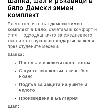
Шапка, шал и ръкавици в
бяло-Дамски зимен
комплект
Елегантен и топъл
дамски зимен
комплект в бяло
, съчетаващ комфорт и
стил. Подходящ както за ежедневието,
така и като
луксозен подарък за жена
през студените месеци.
Шапка:
Плетена и
изключително топла
С
пух от еко косъм
в сиво-бял
нюанс
Подгъв за защита на ушите и
челото
Произведена в България
Шал: