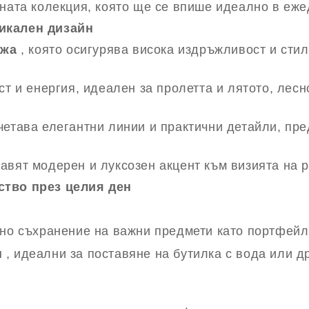
ната колекция, която ще се впише идеално в еже
икален дизайн
ожа
, която осигурява висока издръжливост и стил
ст и енергия, идеален за пролетта и лятото, лес
четава елегантни линии и практични детайли, пре
бавят модерен и луксозен акцент към визията на 
ство през целия ден
сно съхранение на важни предмети като портфейл
п
, идеални за поставяне на бутилка с вода или д