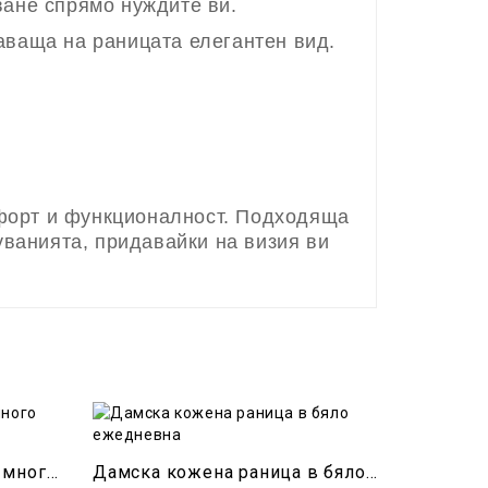
ване спрямо нуждите ви.
аваща на раницата елегантен вид.
мфорт и функционалност. Подходяща
уванията, придавайки на визия ви
Бежова раница дамска с много прегради
Дамска кожена раница в бяло ежедневна