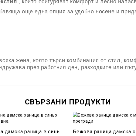
екстил
, които осигуряват комфорт и лесно напас
бавяща още една опция за удобно носене и прид
 всяка жена, която търси комбинация от стил, ко
идружава през работния ден, разходките или път
СВЪРЗАНИ ПРОДУКТИ
Кожена дамска раница в синьо ежедневна