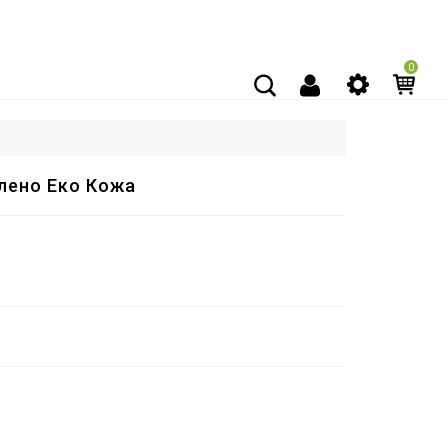
0
лено Еко Кожа