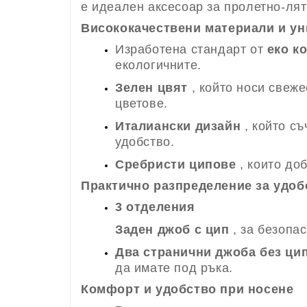
е идеален аксесоар за пролетно-лят
Висококачествени материали и ун
Изработена стандарт от
еко к
екологичните.
Зелен цвят
, който носи свеже
цветове.
Италиански дизайн
, който съ
удобство.
Сребристи ципове
, които до
Практично разпределение за удоб
3 отделения
Заден джоб с цип
, за безопа
Два странични джоба без ци
да имате под ръка.
Комфорт и удобство при носене