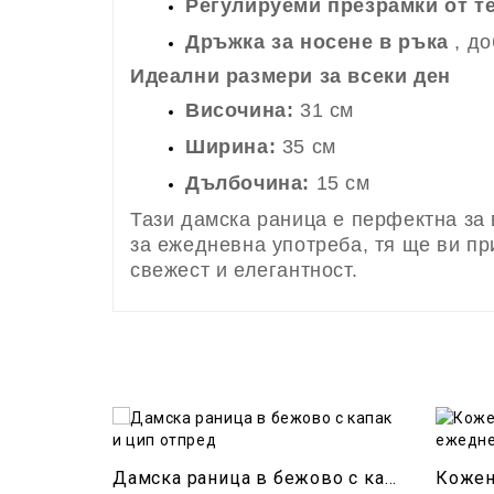
Регулируеми презрамки от т
Дръжка за носене в ръка
, до
Идеални размери за всеки ден
Височина:
31 см
Ширина:
35 см
Дълбочина:
15 см
Тази дамска раница е перфектна за
за ежедневна употреба, тя ще ви пр
свежест и елегантност.
Дамска раница в бежово с капак и цип отпред