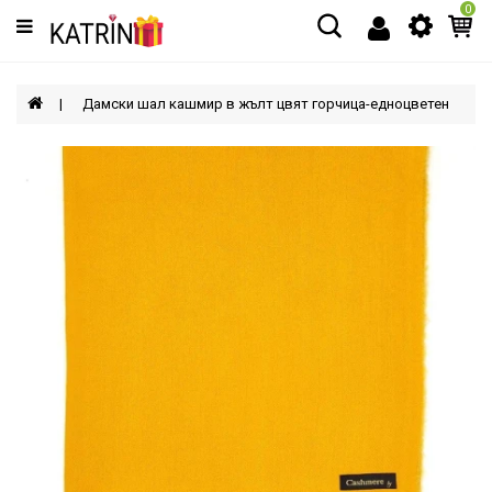
0
Категории
МЪЖЕ
Дамски шал кашмир в жълт цвят горчица-едноцветен
ЖЕНИ
ДЕЦА
АКСЕСОАРИ