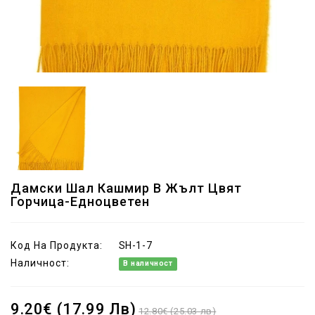
Дамски Шал Кашмир В Жълт Цвят
Горчица-Едноцветен
Код На Продукта:
SH-1-7
Наличност:
В наличност
9.20€ (17.99 Лв)
12.80€ (25.03 лв)