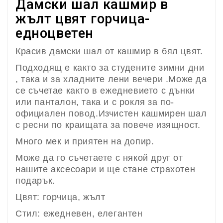
Дамски шал кашмир в
жълт цвят горчица-
едноцветен
Красив дамски шал от кашмир в бял цвят.
Подходящ е както за студените зимни дни
, така и за хладните лени вечери .
Може да
се съчетае както в ежедневието с дънки
или панталон, така и с рокля за по-
официален повод.
Изчистен кашмирен шал
с ресни по краищата за повече изящност.
Много мек и приятен на допир.
Може да го съчетаете с някой друг от
нашите аксесоари и ще стане страхотен
подарък.
Цвят: горчица, жълт
Стил: ежедневен, елегантен