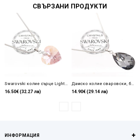
СВЪРЗАНИ ПРОДУКТИ
Swarovski колие сърце Light Amethyst shimmer| бижу за подарък на жена
Дамско колие сваровски, бижу за подарък-капка Silver Night
16.50€ (32.27 лв)
14.90€ (29.14 лв)
ИНФОРМАЦИЯ