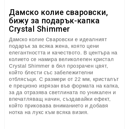
Дамско колие сваровски,
бижу за подарък-капка
Crystal Shimmer
Дамско колие Сваровски е идеалният
подарък за всяка жена, която цени
елегантността и качеството. В центъра на
колието се намира великолепен кристал
Crystal Shimmer в бял прозрачен цвят,
който блести със забележителни
отблясъци. С размери от 22 мм, кристалът
е прецизно изрязан във формата на капка,
за да отразява светлината по уникален и
впечатляващ начин, създавайки ефект,
който приковава вниманието и добавя
нотка на лукс към всяка визия.