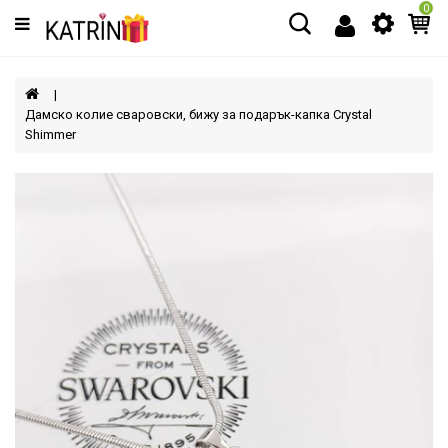
0
Категории
МЪЖЕ
Дамско колие сваровски, бижу за подарък-капка Crystal
Shimmer
ЖЕНИ
ДЕЦА
АКСЕСОАРИ