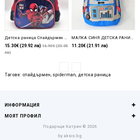
Детска раница Спайдърмен със странични джобове и 3 джоба с цип
МАЛКА СИНЯ ДЕТСКА РАНИЦА
15.30€ (29.92 лв)
11.20€ (21.91 лв)
16.90€ (33.05
лв)
Тагове:
спайдърмен
,
spiderman
,
детска раница
ИНФОРМАЦИЯ
МОЯТ ПРОФИЛ
Подаръци Катрин
© 2026
by
aksis.bg