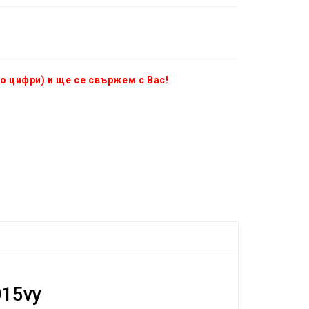
о цифри) и ще се свържем с Вас!
015vy