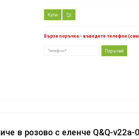
Купи
Бърза поръчка - въведете телефон (сам
Поръчай
иче в розово с еленче Q&Q-v22a-