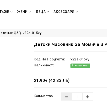
МЪЖЕ
ЖЕНИ
ДЕЦА
АКСЕСОАРИ
с еленче Q&Q-v22a-015vy
Детски Часовник За Момиче В 
Код На Продукта:
v22a-015vy
Наличност:
В наличност
21.90€ (42.83 Лв)
Количество:
: