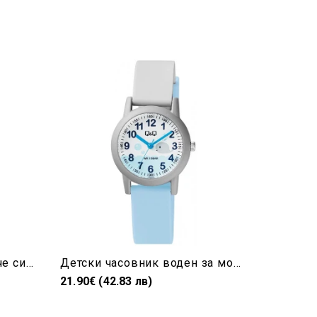
Детски часовник за момче син с цифри Q&Q- VR75J003Y
Детски часовник воден за момче Q&Q- VS49J006Y
21.90€ (42.83 лв)
21.90€ (4