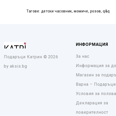
Тагове:
детски часовник
,
момиче
,
розов
,
q&q
ИНФОРМАЦИЯ
За нас
Подаръци Катрин
© 2026
Информация за до
by
aksis.bg
Магазин за подар
Варна – Подаръци
Условия за ползв
Декларация за
поверителност