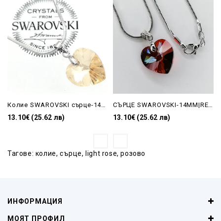
Колие SWAROVSKI сърце-14MM Golden Shadow
СЪРЦЕ SWAROVSKI-14MM|RED MAGMA|ЧЕРВЕНО-ПОДАРЪЦИ KATRIN
13.10€ (25.62 лв)
13.10€ (25.62 лв)
Тагове:
колие
,
сърце
,
light rose
,
розово
ИНФОРМАЦИЯ
МОЯТ ПРОФИЛ