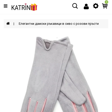
0
Категории
МЪЖЕ
Елегантни дамски ръкавици в сиво с розови пръсти
ЖЕНИ
ДЕЦА
АКСЕСОАРИ