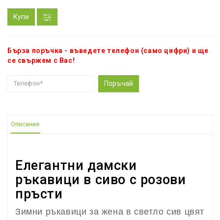
Купи
Бърза поръчка - въведете телефон (само цифри) и ще
се свържем с Вас!
Поръчай
Описание
Елегантни дамски
ръкавици в сиво с розови
пръсти
Зимни ръкавици за жена в светло сив цвят