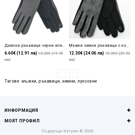
Дамски ръкавици черни елегантни с едно копче
Мъжки зимни ръкавици с копче луксозни
6.60€ (12.91 лв)
12.30€ (24.06 лв)
10.20€ (19.95
15.30€ (29.92
лв)
лв)
Тагове:
мъжки
,
ръкавици
,
зимни
,
луксозни
ИНФОРМАЦИЯ
МОЯТ ПРОФИЛ
Подаръци Катрин
© 2026