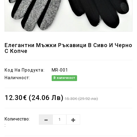
Елегантни Мъжки Ръкавици В Сиво И Черно
С Копче
Код На Продукта:
MR-001
Наличност:
В наличност
12.30€ (24.06 Лв)
15.30€ (29.92 лв)
Количество:
: