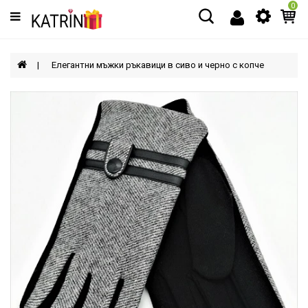
0
Категории
МЪЖЕ
Елегантни мъжки ръкавици в сиво и черно с копче
ЖЕНИ
ДЕЦА
АКСЕСОАРИ