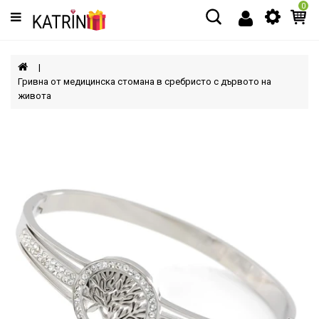
0
Категории
МЪЖЕ
Гривна от медицинска стомана в сребристо с дървото на
живота
ЖЕНИ
ДЕЦА
АКСЕСОАРИ