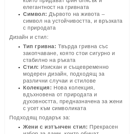
които придават фин блясък и
елегантност на гривната
Символ:
Дървото на живота –
символ на устойчивостта, и връзката
с природата
Дизайн и стил:
Тип гривна:
Твърда гривна със
закопчаване, която стои сигурно и
стабилно на ръката
Стил:
Изискан и същевременно
модерен дизайн, подходящ за
различни случаи и стилове
Колекция:
Нова колекция,
вдъхновена от природата и
духовността, предназначена за жени
с усет към символиката
Подходящ подарък за:
Жени с изтънчен стил:
Прекрасен
избор за дами, които обичат