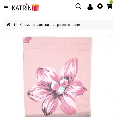
0
Категории
МЪЖЕ
Кашмирен дамски шал розов с цвете
ЖЕНИ
ДЕЦА
АКСЕСОАРИ