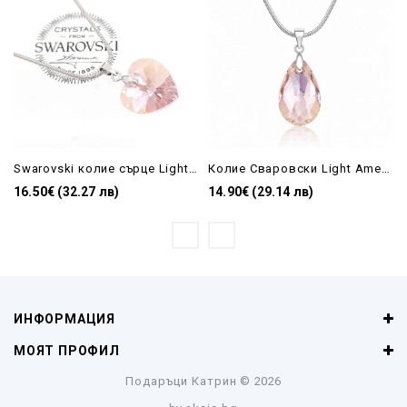
Swarovski колие сърце Light Amethyst shimmer| бижу за подарък на жена
Колие Сваровски Light Amethyst Shimmer с розов кристал капка
16.50€ (32.27 лв)
14.90€ (29.14 лв)
ИНФОРМАЦИЯ
МОЯТ ПРОФИЛ
Подаръци Катрин
© 2026