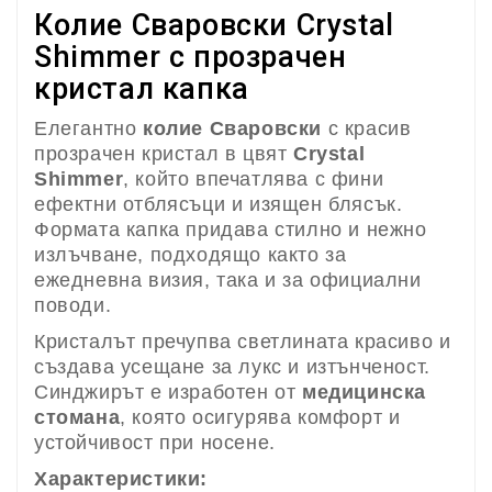
Колие Сваровски Crystal
Shimmer с прозрачен
кристал капка
Елегантно
колие Сваровски
с красив
прозрачен кристал в цвят
Crystal
Shimmer
, който впечатлява с фини
ефектни отблясъци и изящен блясък.
Формата капка придава стилно и нежно
излъчване, подходящо както за
ежедневна визия, така и за официални
поводи.
Кристалът пречупва светлината красиво и
създава усещане за лукс и изтънченост.
Синджирът е изработен от
медицинска
стомана
, която осигурява комфорт и
устойчивост при носене.
Характеристики: