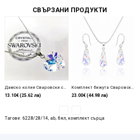
СВЪРЗАНИ ПРОДУКТИ
Дамско колие Сваровски сърце бяло с AB ефекти
Комплект бижута Сваровски Aurore Borealis – колие и обеци с кристали и медицинска стомана
13.10€ (25.62 лв)
23.00€ (44.98 лв)
Тагове:
6228/28/14
,
ab
,
бял
,
комплект сърца