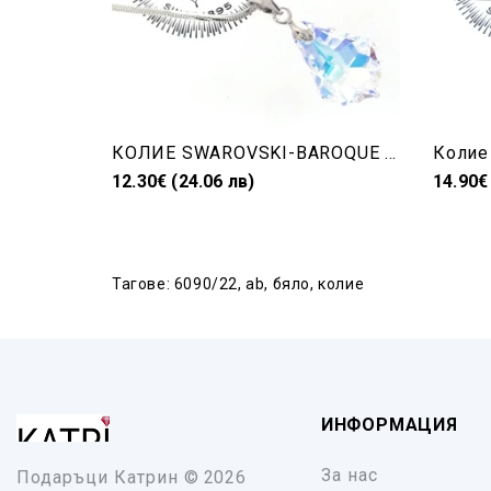
КОЛИЕ SWAROVSKI-BAROQUE КАПКА AB 16 mm
12.30€ (24.06 лв)
14.90€
Тагове:
6090/22
,
ab
,
бяло
,
колие
ИНФОРМАЦИЯ
За нас
Подаръци Катрин
© 2026