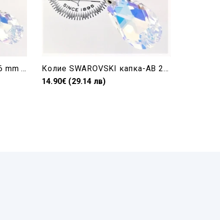
Колие Swarovski капка-16 mm AB
Колие SWAROVSKI капка-AB 22mm
14.90€ (29.14 лв)
30.00€ (5