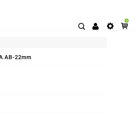
0
КА AB-22mm