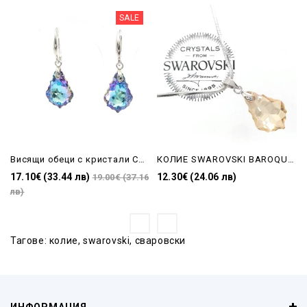
SALE
Висящи обеци с кристали Сваровски Bqroque-Vitral Light
КОЛИЕ SWAROVSKI BAROQUE КАПКА GOLDEN SHADOW
17.10€ (33.44 лв)
12.30€ (24.06 лв)
19.00€ (37.16
лв)
Тагове:
колие
,
swarovski
,
сваровски
ИНФОРМАЦИЯ