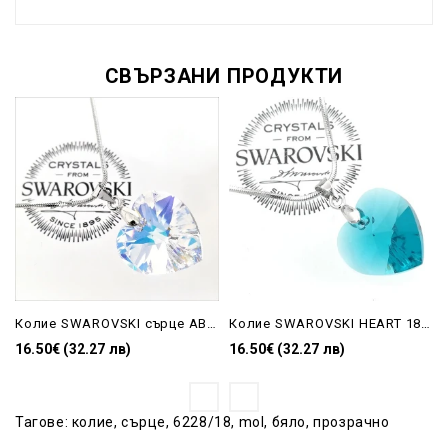
СВЪРЗАНИ ПРОДУКТИ
Колие SWAROVSKI сърце AB 18 мм 6228/18
Колие SWAROVSKI HEART 18 мм Blue Zircon 6228/18
16.50€ (32.27 лв)
16.50€ (32.27 лв)
Тагове:
колие
,
сърце
,
6228/18
,
mol
,
бяло
,
прозрачно