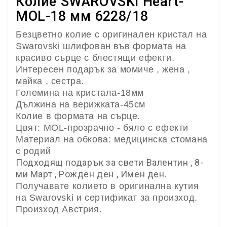
Колие SWAROVSKI Heart-
MOL-18 мм 6228/18
Безцветно колие с оригинален кристал на
Swarovski шлифован във формата на
красиво сърце с блестящи ефекти.
Интересен подарък за момиче , жена ,
майка , сестра.
Големина на кристала-18мм
Дължина на верижката-45см
Колие в формата на сърце.
Цвят: MOL-прозрачно - бяло с ефекти
Материал на обкова: медицинска стомана
с родий
Подходящ подарък за свети Валентин , 8-
ми Март , Рожден ден , Имен ден.
Получавате колието в оригинална кутия
на Swarovski и сертификат за произход.
Произход Австрия.