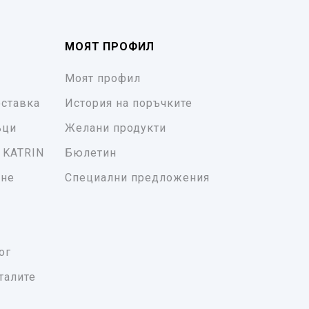
МОЯТ ПРОФИЛ
Моят профил
ставка
История на поръчките
ъци
Желани продукти
 KATRIN
Бюлетин
ане
Специални предложения
ог
талите