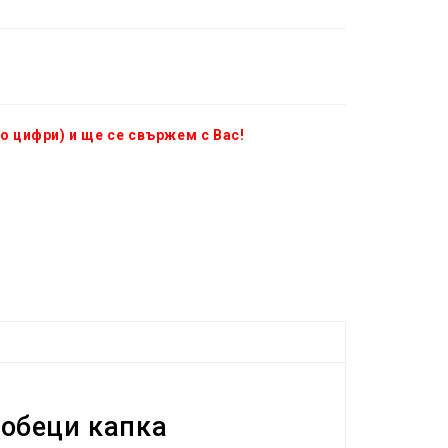
о цифри) и ще се свържем с Вас!
 обеци капка