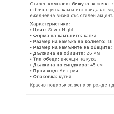
Стилен
комплект бижута за жена
с 
отблясъци на камъните придават мо
ежедневна визия със стилен акцент.
Характеристики:
•
Цвят:
Silver Night
•
Форма на камъните:
капки
•
Размер на камъка на колието:
16
•
Размер на камъните на обеците:
•
Дължина на обиците:
26 мм
•
Тип обеци:
висящи на кука
•
Дължина на синджира:
45 см
•
Произход:
Австрия
•
Опаковка:
кутия
Красив подарък за жена за рожден д