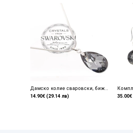
Дамско колие сваровски, бижу за подарък-капка Silver Night
14.90€ (29.14 лв)
35.00€