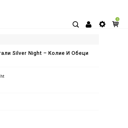
0
ли Silver Night – Колие И Обеци
ght